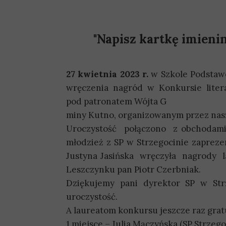
"Napisz kartkę imieni
27 kwietnia 2023 r.
w Szkole Podstawo
wręczenia nagród w Konkursie litera
pod patronatem Wójta G
miny Kutno, organizowanym przez nasz
Uroczystość połączono z obchodami 
młodzież z SP w Strzegocinie zaprez
Justyna Jasińska wręczyła nagrody
Leszczynku pan Piotr Czerbniak.
Dziękujemy pani dyrektor SP w Strz
uroczystość.
A laureatom konkursu jeszcze raz grat
1 miejsce – Julia Mączyńska (SP Strzego