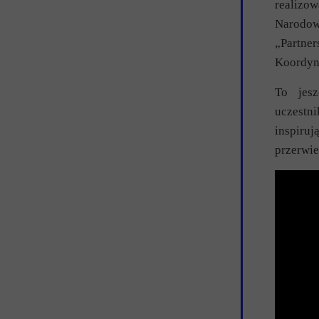
realizo
Narodow
„Partne
Koordyna
To jesz
uczestni
inspiruj
przerwi