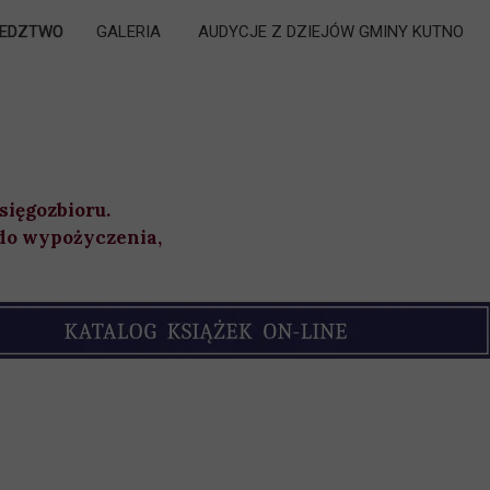
LEDZTWO
GALERIA
AUDYCJE Z DZIEJÓW GMINY KUTNO
„KONFEDERAT BARSKI ZE SKLĘCZEK”
„KONFEDERAT" ECHO Z PRZESZŁOŚCI
ięgozbioru.
 do wypożyczenia,