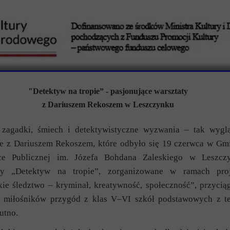
"Detektyw na tropie” - pasjonujące warsztaty
z Dariuszem Rekoszem
w Leszczynku
 zagadki, śmiech i detektywistyczne wyzwania – tak wygl
ie z Dariuszem Rekoszem, które odbyło się 19 czerwca w Gm
ece Publicznej im. Józefa Bohdana Zaleskiego w Leszcz
ty „Detektyw na tropie”, zorganizowane w ramach proj
kie śledztwo – kryminał, kreatywność, społeczność”, przycią
 miłośników przygód z klas V–VI szkół podstawowych z t
utno.