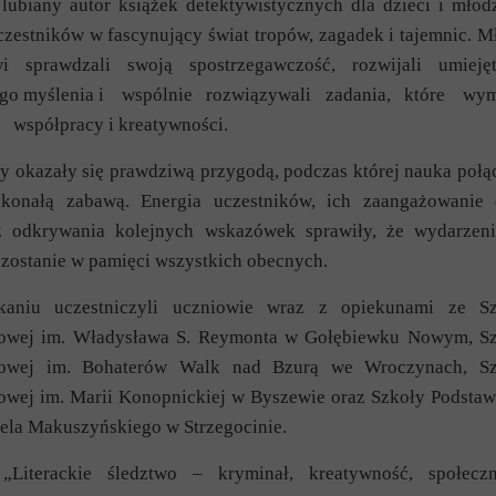
lubiany autor książek detektywistycznych dla dzieci i młod
czestników w fascynujący świat tropów, zagadek i tajemnic. M
wi sprawdzali swoją spostrzegawczość, rozwijali umieję
ego myślenia i wspólnie rozwiązywali zadania, które wy
, współpracy i kreatywności.
y okazały się prawdziwą przygodą, podczas której nauka połą
oskonałą zabawą. Energia uczestników, ich zaangażowanie
z odkrywania kolejnych wskazówek sprawiły, że wydarzen
zostanie w pamięci wszystkich obecnych.
aniu uczestniczyli uczniowie wraz z opiekunami ze Sz
owej im. Władysława S. Reymonta w Gołębiewku Nowym, S
owej im. Bohaterów Walk nad Bzurą we Wroczynach, Sz
owej im. Marii Konopnickiej w Byszewie oraz Szkoły Podsta
ela Makuszyńskiego w Strzegocinie.
 „Literackie śledztwo – kryminał, kreatywność, społecz