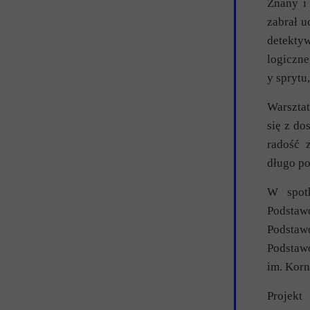
Znany i 
zabrał u
detekty
logiczn
y sprytu
Warsztat
się z d
radość 
długo po
W spotk
Podstaw
Podstaw
Podstaw
im. Korn
Projekt