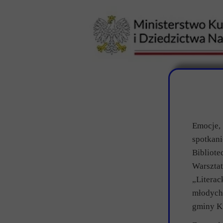
Emocje,
spotkan
Bibliot
Warszta
„Literac
młodych
gminy K