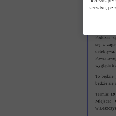
podczas prz
Biblioteka
serwisu, pers
Kutno
na 
Gościem w
książek det
Podczas s
się z zaga
detektywa
Powiatowej
wygląda tr
To będzie 
będzie się 
Termin:
19
Miejsce:
w Leszczy