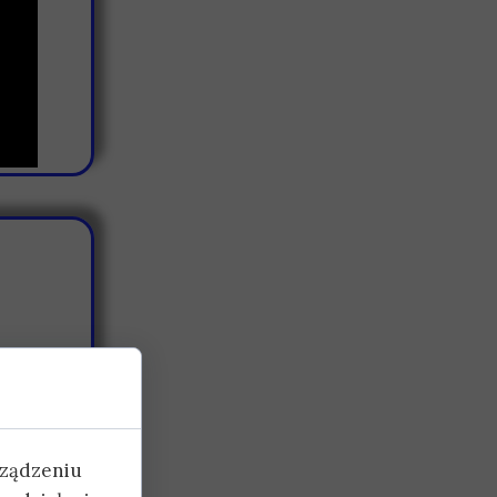
opienie
inału?
rządzeniu