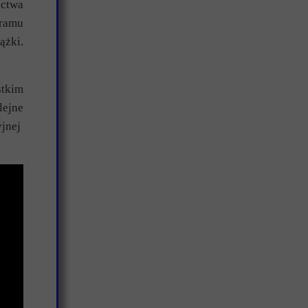
ictwa
gramu
ążki.
tkim
lejne
yjnej