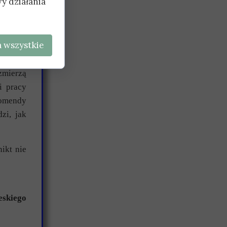
y działania
u gminy
!
przygód
 wszystkie
zmierzą
i pracy
Komendy
zi, jak
ikt nie
skiego