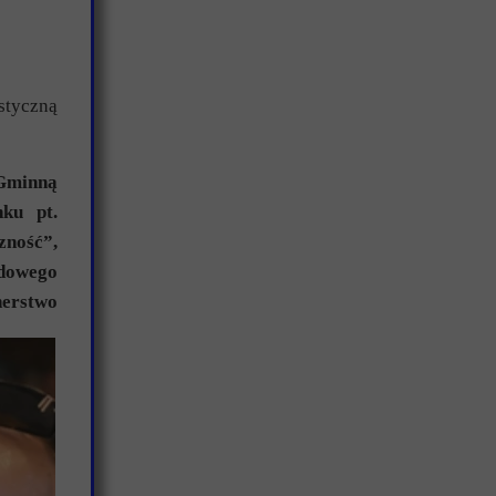
0
styczną
 Gminną
nku pt.
ność”,
odowego
nerstwo