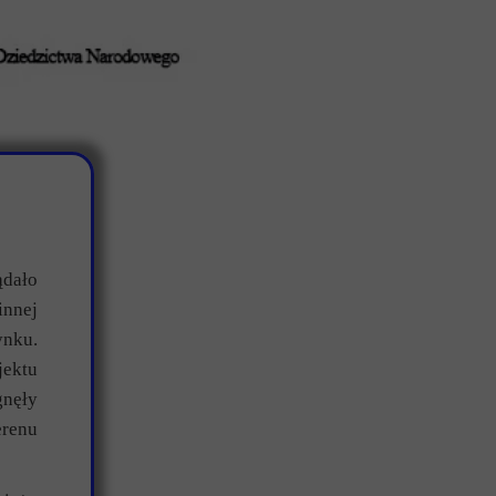
ądało
innej
ynku.
ektu
gnęły
erenu