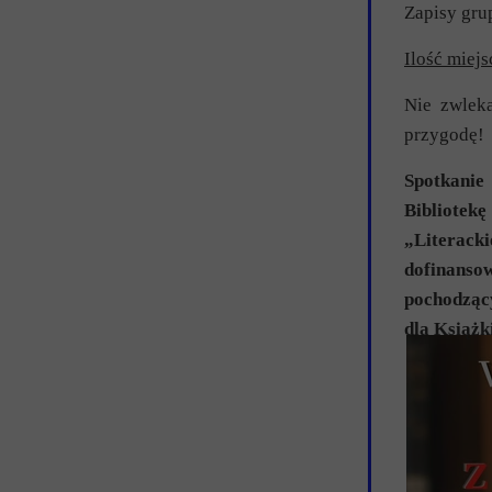
Zapisy gru
Ilość miejs
Nie zwleka
przygodę!
Spotkanie
Bibliotek
„Literac
dofinanso
pochodząc
dla Książk