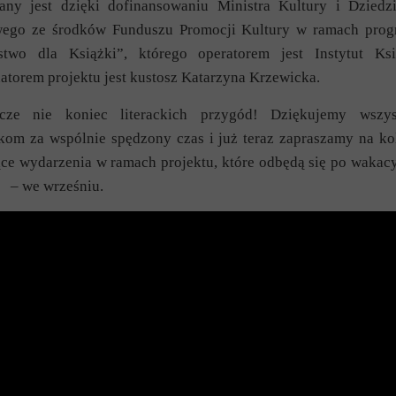
wany jest dzięki dofinansowaniu Ministra Kultury i Dziedz
ego ze środków Funduszu Promocji Kultury w ramach pro
rstwo dla Książki”, którego operatorem jest Instytut Ksi
torem projektu jest kustosz Katarzyna Krzewicka.
cze nie koniec literackich przygód! Dziękujemy wszys
kom za wspólnie spędzony czas i już teraz zapraszamy na ko
ące wydarzenia w ramach projektu, które odbędą się po wakac
e – we wrześniu.