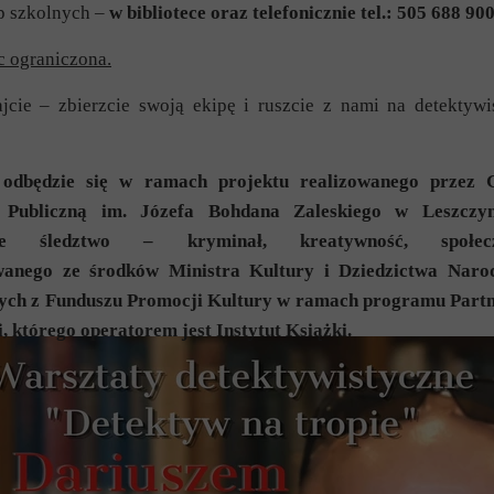
p szkolnych –
w bibliotece oraz telefonicznie tel.: 505 688 90
c ograniczona.
jcie – zbierzcie swoją ekipę i ruszcie z nami na detektywi
 odbędzie się w ramach projektu realizowanego przez
ę Publiczną im. Józefa Bohdana Zaleskiego w Leszczy
kie śledztwo – kryminał, kreatywność, społecz
wanego ze środków Ministra Kultury i Dziedzictwa Nar
ych z Funduszu Promocji Kultury w ramach programu Part
i, którego operatorem jest Instytut Książki.