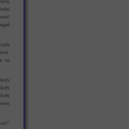
zieży
łodzi
tność
magał
czyła
 oraz
ie na
koły
zkoły
koły
wowej
ność”