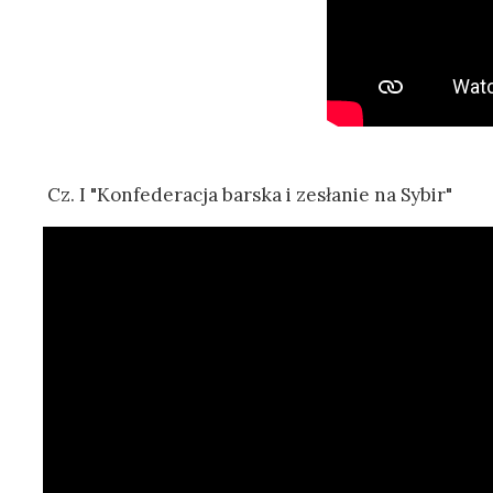
Cz. I "Konfederacja barska i zesłanie na Sybir"