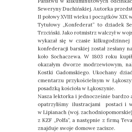
Państwu w kilkuminutowych odcinkach
Seweryny Duchińskiej. Autorka przeds
II połowy XVIII wieku i początków XIX 
Tytułowy „Konfederat” to dziadek S
Trzciński. Jako rotmistrz walczył w wo
wykazał się w czasie kilkugodzinnej
konfederacji barskiej został zesłany 
koło Sochaczewa. W 1803 roku kupi
okazałym dworze modrzewiowym, nale
Kostki Gadomskiego. Ukochany dzia
cmentarzu przykościelnym w Łąkoszyn
posadzką kościoła w Łąkoszynie.
Nasza lektorka i jednocześnie bardzo 
opatrzyliśmy ilustracjami postaci i 
w Lipianach (woj. zachodniopomorskie)
z KZF „Polfa”, a następnie z firmą Te
znajduje swoje domowe zacisze.