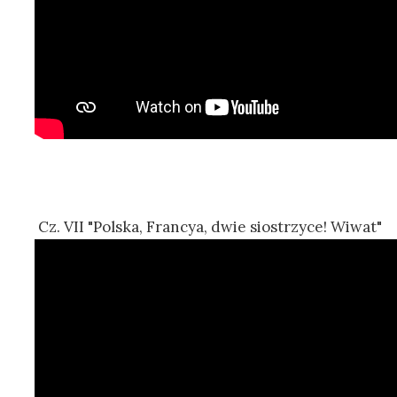
Cz. VII "Polska, Francya, dwie siostrzyce! Wiwat"