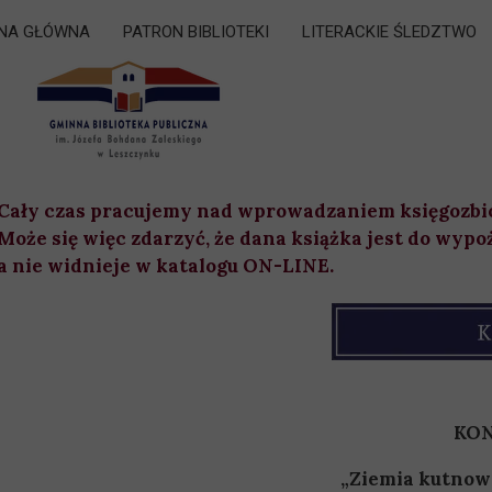
NA GŁÓWNA
PATRON BIBLIOTEKI
LITERACKIE ŚLEDZTWO
Cały czas pracujemy nad wprowadzaniem księgozbi
Może się więc zdarzyć, że dana książka jest do wypo
a nie widnieje w katalogu ON-LINE.
KON
„Ziemia kutnows